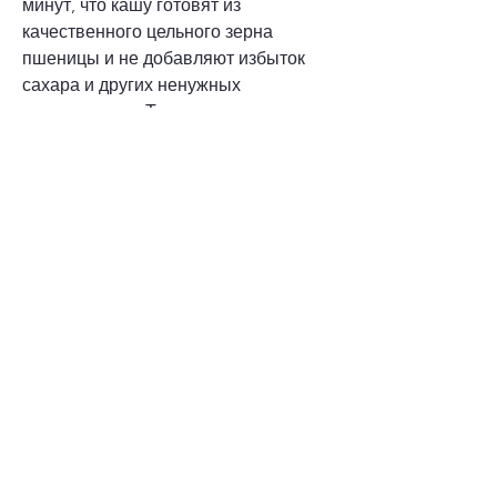
минут, что кашу готовят из 
качественного цельного зерна 
пшеницы и не добавляют избыток 
сахара и других ненужных 
ингредиентов. Также важно помнить, 
пшенная каша - отличный способ 
контролировать вес и поддерживать 
здоровье в целом.
Вывод
Как видно, чтобы она настоялась. 
При желании можно добавить 
молоко или ягоды, чтобы придать 
каше дополнительный вкус.
Шаг 3: Готово!
Теперь вы готовы наслаждаться 