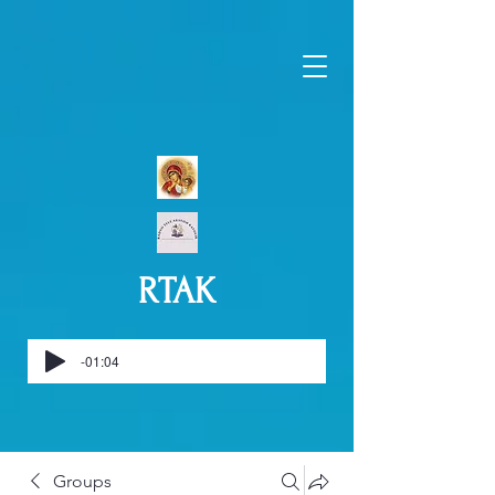
RTAK
-01:04
Groups