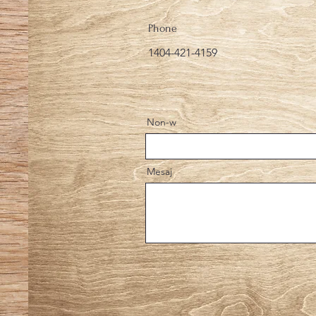
Phone
1404-421-4159
Non-w
Mesaj