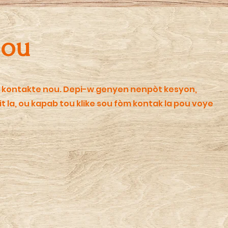
nou
u kontakte nou. Depi-w genyen nenpòt kesyon,
 la, ou kapab tou klike sou fòm kontak la pou voye