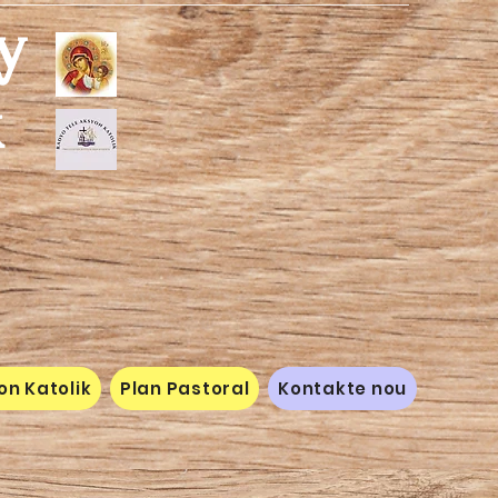
y
k
on Katolik
Plan Pastoral
Kontakte nou