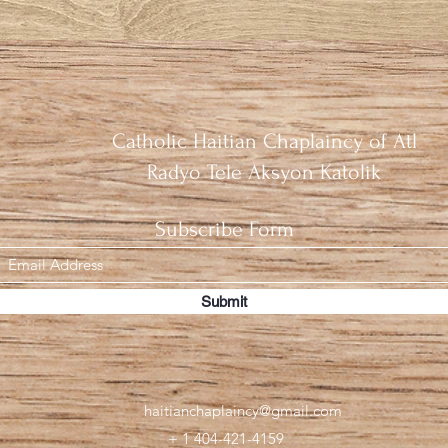
Catholic Haitian Chaplaincy of Atl
Radyo Tele Aksyon Katolik
Subscribe Form
Submit
haitianchaplaincy@gmail.com
+ 1 404-421-4159