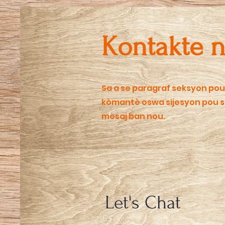
Kontakte 
Sa a se paragraf seksyon po
kòmantè oswa sijesyon pou sit
mesaj ban nou.
Let's Chat