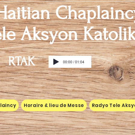
Haitian Chaplainc
le Aksyon Katoli
RTAK
00:00 / 01:04
laincy
Horaire & lieu de Messe
Radyo Tele Aksy