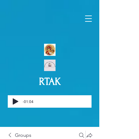
RTAK
-01:04
Groups