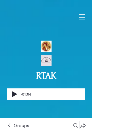
RTAK
-01:04
Groups