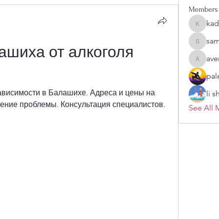
Members
kad
kadamra
sam
sampark
шиха от алкоголя 
ave
aventuri
pal
ависимости в Балашихе. Адреса и цены на 
li 
ение проблемы. Консультация специалистов.
See All 