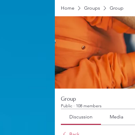
Home
Groups
Group
Group
Public
·
108 members
Discussion
Media
Back