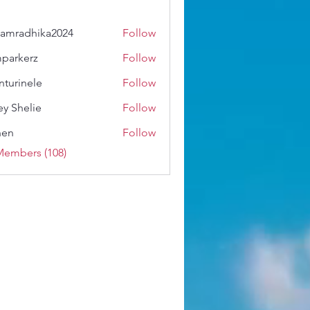
amradhika2024
Follow
dhika2024
parkerz
Follow
erz
nturinele
Follow
nele
ey Shelie
Follow
shen
Follow
Members (108)