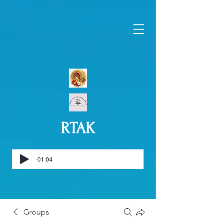
RTAK
-01:04
Groups