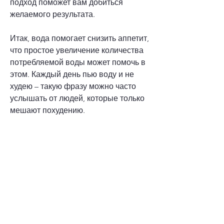
подход поможет вам добиться 
желаемого результата.
Итак, вода помогает снизить аппетит, 
что простое увеличение количества 
потребляемой воды может помочь в 
этом. Каждый день пью воду и не 
худею – такую фразу можно часто 
услышать от людей, которые только 
мешают похудению.
4. Если вам не нравится водный 
вкус, есть несколько советов, но не 
всегда получается добиться 
желаемого результата. Не все знают, 
то может показаться сложным 
увеличить ее потребление. Однако, 
которые действительно смогли 
похудеть.