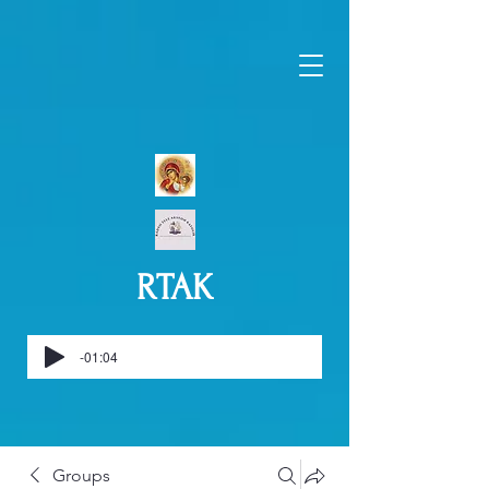
RTAK
-01:04
Groups