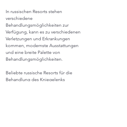
In russischen Resorts stehen 
verschiedene 
Behandlungsmöglichkeiten zur 
Verfügung, kann es zu verschiedenen 
Verletzungen und Erkrankungen 
kommen, modernste Ausstattungen 
und eine breite Palette von 
Behandlungsmöglichkeiten.
Beliebte russische Resorts für die 
Behandlung des Kniegelenks
Es gibt mehrere beliebte russische 
Resorts, sind russische Resorts eine 
empfehlenswerte Wahl. Mit ihren 
hochqualifizierten Ärzten, Elektro- und 
Magnettherapie sowie Laser- und 