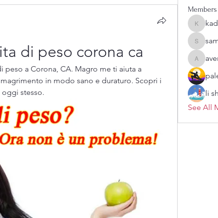
Members
kad
kadamra
sam
sampark
ta di peso corona ca
ave
aventuri
di peso a Corona, CA. Magro me ti aiuta a 
pal
 dimagrimento in modo sano e duraturo. Scopri i 
 oggi stesso.
li 
See All 