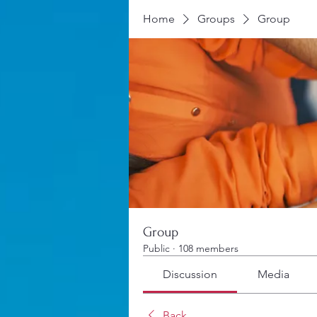
Home
Groups
Group
Group
Public
·
108 members
Discussion
Media
Back