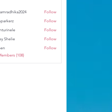
amradhika2024
Follow
dhika2024
parkerz
Follow
erz
nturinele
Follow
nele
ey Shelie
Follow
shen
Follow
Members (108)