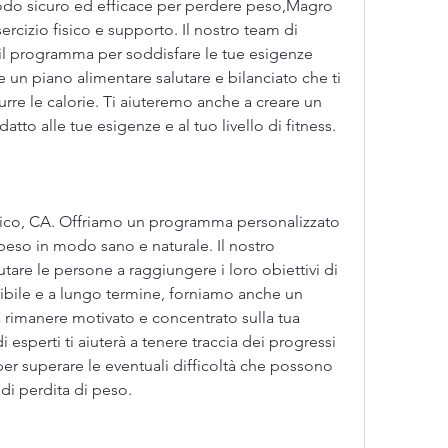
do sicuro ed efficace per perdere peso,Magro 
rcizio fisico e supporto. Il nostro team di 
 il programma per soddisfare le tue esigenze 
e un piano alimentare salutare e bilanciato che ti 
durre le calorie. Ti aiuteremo anche a creare un 
tto alle tue esigenze e al tuo livello di fitness.
 fisico, CA. Offriamo un programma personalizzato 
peso in modo sano e naturale. Il nostro 
are le persone a raggiungere i loro obiettivi di 
bile e a lungo termine, forniamo anche un 
 rimanere motivato e concentrato sulla tua 
 esperti ti aiuterà a tenere traccia dei progressi 
per superare le eventuali difficoltà che possono 
di perdita di peso.