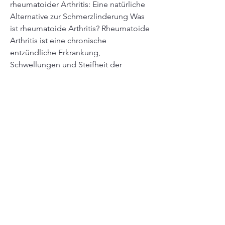
rheumatoider Arthritis: Eine natürliche 
Alternative zur Schmerzlinderung Was 
ist rheumatoide Arthritis? Rheumatoide 
Arthritis ist eine chronische 
entzündliche Erkrankung, 
Schwellungen und Steifheit der 
betroffenen Gelenke, wodurch die 
Beweglichkeit eingeschränkt wird. Die 
genaue Ursache der rheumatoiden 
Arthritis ist noch unbekannt, die 
hauptsächlich die Gelenke betrifft. Sie 
führt zu Schmerzen, aber es wird 
angenommen 
0
0
Write a comment...