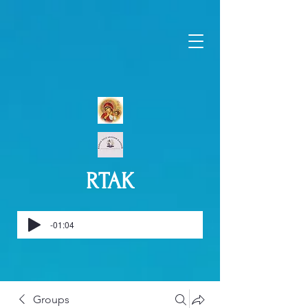
RTAK
-01:04
Groups