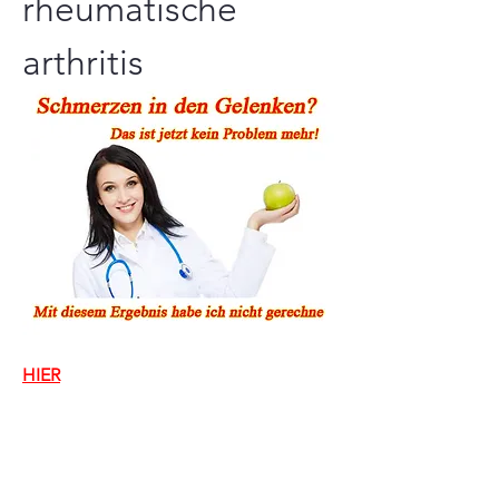
rheumatische 
arthritis
HIER