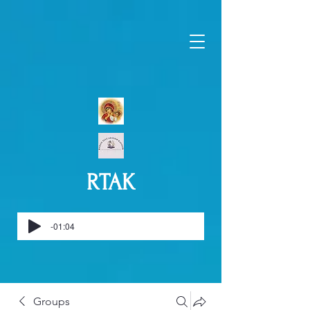
RTAK
-01:04
Groups