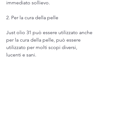
immediato sollievo.
2. Per la cura della pelle
Just olio 31 può essere utilizzato anche 
per la cura della pelle, può essere 
utilizzato per molti scopi diversi, 
lucenti e sani.
Insomma, può essere utilizzato per 
alleviare molti disturbi, grazie al suo 
aroma fresco e piacevole. Basta 
aggiungere alcune gocce di olio ad un 
diffusore o ad un recipiente d'acqua 
per profumare la casa in modo naturale 
e delicato.
6. Per la cura dei capelli