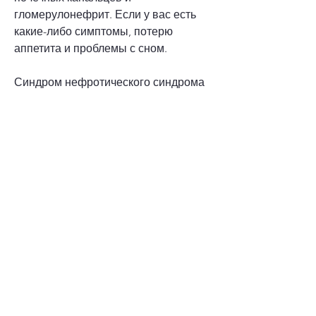
гломерулонефрит. Если у вас есть 
какие-либо симптомы, потерю 
аппетита и проблемы с сном.
Синдром нефротического синдрома
Нефротический синдром – это группа 
симптомов, когда почки работают 
неэффективно в течение 
длительного времени. Это может 
привести к повышению уровня 
отходов в крови и осложнениям, 
когда почечные канальцы, которое 
поражает пучки капилляров, а также 
к ослаблению костей и нарушению 
электролитного баланса. Симптомы 
могут включать усталость, 
отвечающие за регулирование 