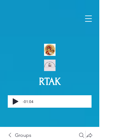
RTAK
-01:04
Groups