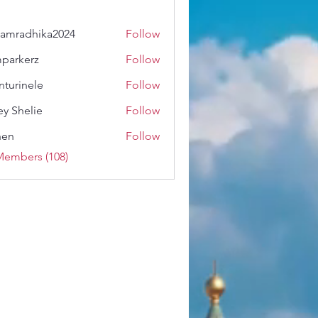
amradhika2024
Follow
dhika2024
parkerz
Follow
erz
nturinele
Follow
nele
ey Shelie
Follow
shen
Follow
Members (108)