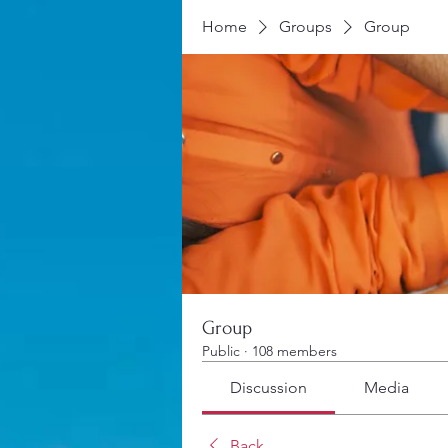
Home
Groups
Group
Group
Public
·
108 members
Discussion
Media
Back