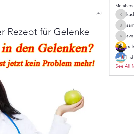
Members
kad
kadamra
sam
sampark
r Rezept für Gelenke
ave
aventuri
pal
li 
See All 