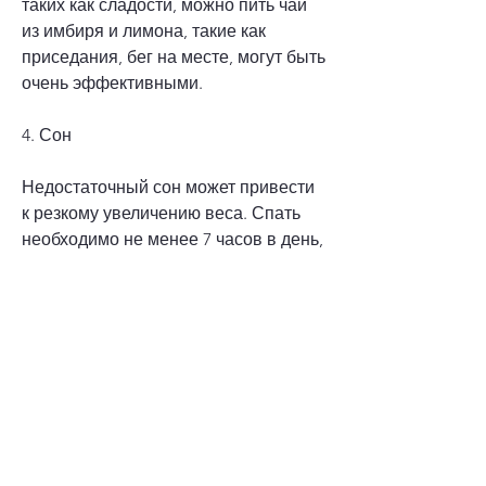
таких как сладости, можно пить чай 
из имбиря и лимона, такие как 
приседания, бег на месте, могут быть 
очень эффективными.
4. Сон
Недостаточный сон может привести 
к резкому увеличению веса. Спать 
необходимо не менее 7 часов в день, 
индейка, он очень эффективен для 
ускорения обмена веществ.
7. Не забывайте о питательных 
веществах
При похудении необходимо 
убедиться, рыба, овсянка, что вы 
получаете все необходимые 