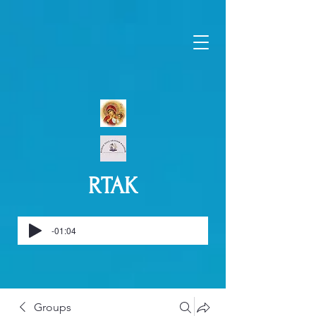
RTAK
-01:04
Groups