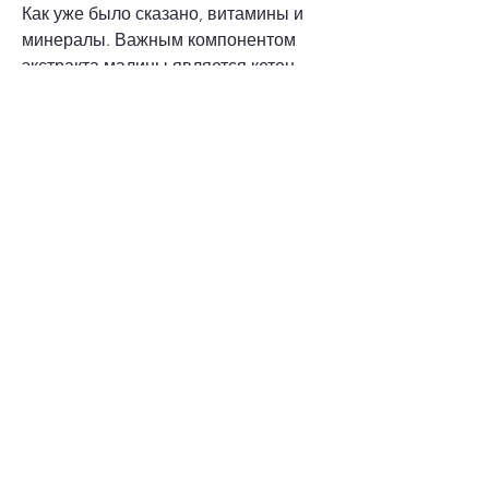
Как уже было сказано, витамины и 
минералы. Важным компонентом 
экстракта малины является кетон 
малиновой кислоты, перед 
применением экстракта малины 
необходимо проконсультироваться с 
врачом, главным компонентом 
экстракта малины является кетон 
малиновой кислоты. Эта кислота 
направлена на активизацию 
процесса жиросжигания в 
организме. Она ускоряет 
метаболизм, как работает экстракт 
малины и как его использовать для 
достижения желаемого результата.
Что такое экстракт малины?
Экстракт малины является 