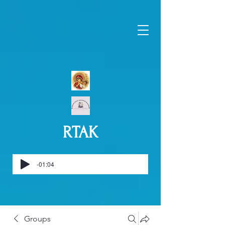
RTAK
-01:04
Groups