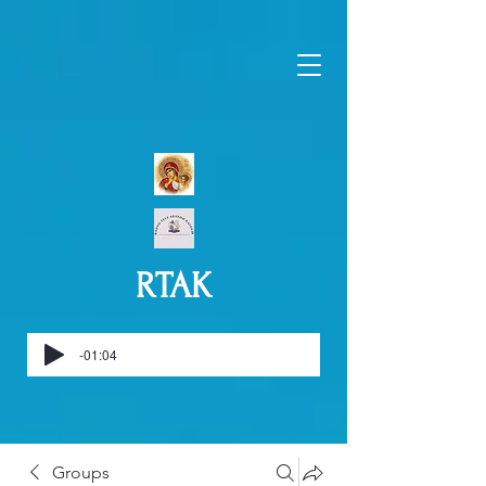
RTAK
-01:04
Groups