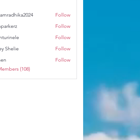
amradhika2024
Follow
dhika2024
parkerz
Follow
erz
nturinele
Follow
nele
ey Shelie
Follow
shen
Follow
Members (108)