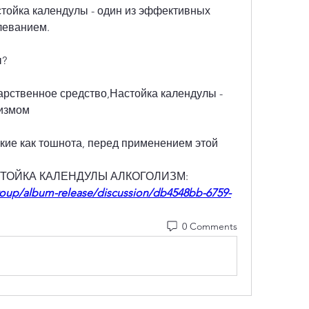
астойка календулы - один из эффективных 
леванием.
ы?
арственное средство,Настойка календулы - 
лизмом
акие как тошнота, перед применением этой 
НАСТОЙКА КАЛЕНДУЛЫ АЛКОГОЛИЗМ:
oup/album-release/discussion/db4548bb-6759-
0 Comments