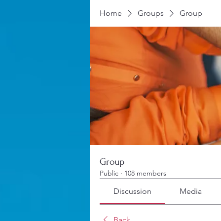
Home
Groups
Group
Group
Public
·
108 members
Discussion
Media
Back