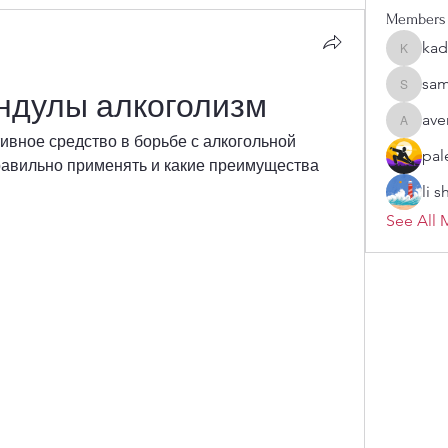
Members
kad
kadamra
sam
sampark
ндулы алкоголизм
ave
aventuri
вное средство в борьбе с алкогольной 
pal
равильно применять и какие преимущества 
li 
See All 