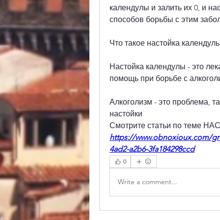
календулы и залить их 0, и н
способов борьбы с этим забо
Что такое настойка календул
Настойка календулы - это лек
помощь при борьбе с алкого
Алкоголизм - это проблема, т
настойки 
Смотрите статьи по теме 
https://www.obnoxioux.com/gr
4ad2-a2b6-3fa184298ccd
0
Write a comment...