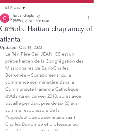
All Posts
haitianchaplaincy
All Posts
Oct 14, 2020
1 min read
Catholic Haitian chaplaincy of
RTAK
atlanta
Updated:
Oct 14, 2020
Le Rév. Père Carl JEAN, CS est un 
prêtre haïtien de la Congrégation des 
Missionnaires de Saint-Charles 
Borromée – Scalabriniens, qui a 
commencé son ministère dans la 
Communauté Haïtenne Catholique 
d’Atlanta en Janvier 2018, après avoir 
travaillé pendant près de six (6) ans 
comme responsable de la 
Propédeutique au séminaire saint 
Charles Borromée et professeur au 