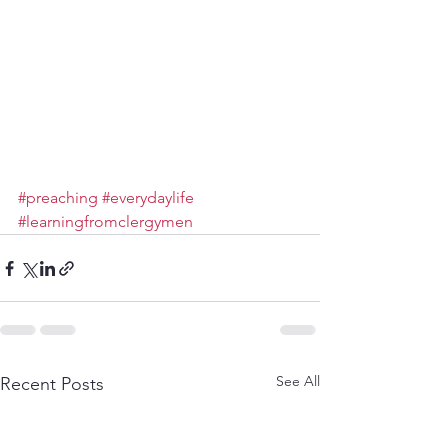
#preaching
#everydaylife
#learningfromclergymen
See All
Recent Posts