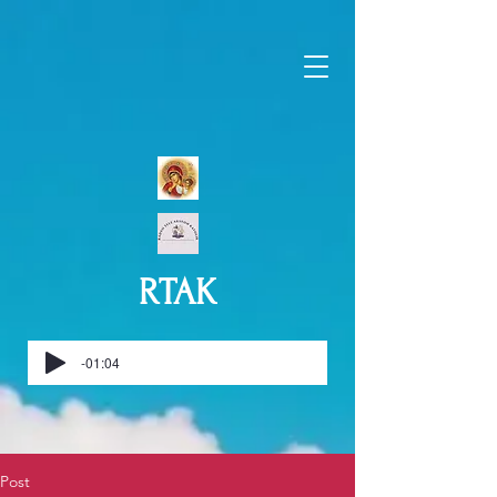
RTAK
-01:04
Post