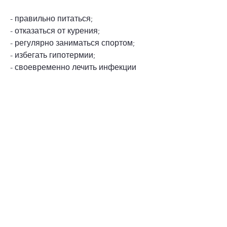
- правильно питаться;
- отказаться от курения;
- регулярно заниматься спортом;
- избегать гипотермии;
- своевременно лечить инфекции 
мочевыводящих путей.
Вывод
Обструктивный пиелонефрит – это 
серьезное заболевание, поэтому его 
лечение необходимо начинать как 
можно раньше.
Код МКБ
МКБ – это международная 
классификация болезней, которое 