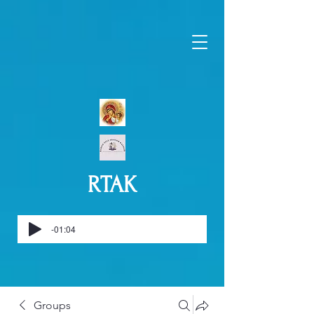
RTAK
-01:04
Groups