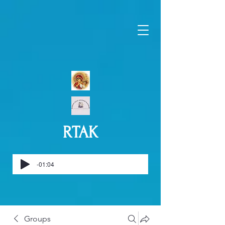
RTAK
-01:04
Groups