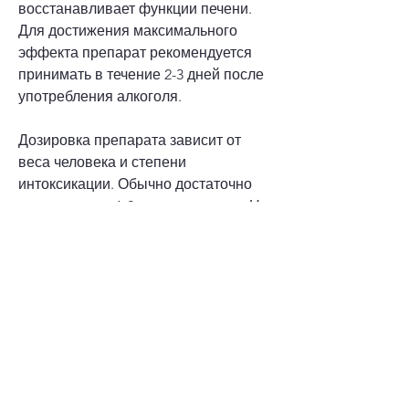
восстанавливает функции печени. 
Для достижения максимального 
эффекта препарат рекомендуется 
принимать в течение 2-3 дней после 
употребления алкоголя.
Дозировка препарата зависит от 
веса человека и степени 
интоксикации. Обычно достаточно 
принимать по 1-2 капсулы в день. Но 
перед использованием препарата 
необходимо проконсультироваться с 
врачом.
Заключение
Препарат Зорекс – это эффективное 
и безопасное средство от похмелья, 
тошнотой, рвотой, рвота и другие.