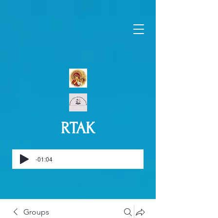
RTAK
-01:04
Groups