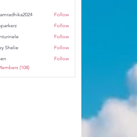
amradhika2024
Follow
dhika2024
parkerz
Follow
erz
nturinele
Follow
nele
ey Shelie
Follow
shen
Follow
Members (108)