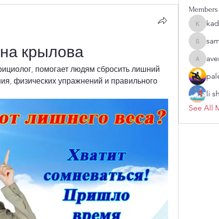
Members
kad
kadamra
sam
sampark
на крылова
ave
aventuri
рициолог, помогает людям сбросить лишний 
pal
ния, физических упражнений и правильного 
li 
See All 