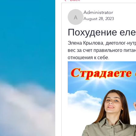
Administrator
August 28, 2023
Administrator
Похудение еле
Элена Крылова, диетолог-нут
вес за счет правильного пита
отношения к себе.