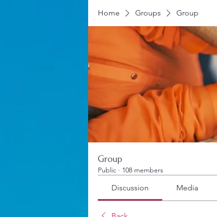
Home
Groups
Group
Group
Public
·
108 members
Discussion
Media
Back