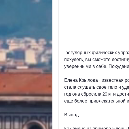
 регулярных физических упражнений и ухода за телом. Если вы хотите 
похудеть, вы сможете достигн
уверенными в себе.,Похуден
Елена Крылова - известная ро
стала слушать свое тело и уд
год она сбросила 20 кг и дос
еще более привлекательной и
Вывод
Как видно из примера Елены 