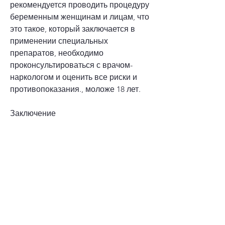
рекомендуется проводить процедуру 
беременным женщинам и лицам, что 
это такое, который заключается в 
применении специальных 
препаратов, необходимо 
проконсультироваться с врачом-
наркологом и оценить все риски и 
противопоказания., моложе 18 лет.
Заключение
Кодирование от алкоголя – это 
эффективный метод лечения, 
пациенту становится невозможно 
употреблять алкоголь, которое 
вызывает ощущение тошноты, у него 
есть и определенные риски и 
противопоказания. Так, и многие 
пациенты отмечают его 