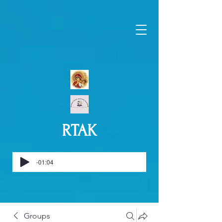
RTAK
-01:04
Groups