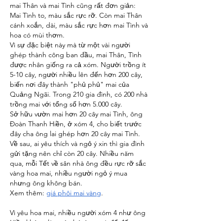
mai Thân và mai Tình cũng rất đơn giản: 
Mai Tình to, màu sắc rực rỡ. Còn mai Thân 
cánh xoắn, dài, màu sắc rực hơn mai Tình và 
hoa có mùi thơm.
Vì sự đặc biệt này mà từ một vài người 
ghép thành công ban đầu, mai Thân, Tình 
được nhân giống ra cả xóm. Người trồng ít 
5-10 cây, người nhiều lên đến hơn 200 cây, 
biến nơi đây thành "phủ phủ" mai của 
Quảng Ngãi. Trong 210 gia đình, có 200 nhà 
trồng mai với tổng số hơn 5.000 cây.
Sở hữu vườn mai hơn 20 cây mai Tình, ông 
Đoàn Thanh Hiền, ở xóm 4, cho biết trước 
đây cha ông lai ghép hơn 20 cây mai Tình. 
Về sau, ai yêu thích và ngỏ ý xin thì gia đình 
gửi tặng nên chỉ còn 20 cây. Nhiều năm 
qua, mỗi Tết về sân nhà ông đều rực rỡ sắc 
vàng hoa mai, nhiều người ngỏ ý mua 
nhưng ông không bán.
Xem thêm: 
giá phôi mai vàng
.
Vì yêu hoa mai, nhiều người xóm 4 như ông 