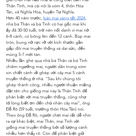
Thân Tình, mà cái nôi là xóm 4, thôn Hòa 
Tân, xã Nghĩa Hòa, huyện Tư Nghĩa.
Hơn 40 năm trước, 
bán mai vàng tết 2024
, 
nhà bà Thân và bà Tình có hai gốc mai khi 
ấy đã 30-50 tuổi, trở nên nổi danh vì mai nở 
6-8 cánh, có bông lên đến 12 cánh. Búp mai 
tròn, bung nở rực rỡ với kích thước gần 
gấp đôi mai truyền thống và dai sức, đến 
mùng 5-7 mới tàn.
Nhiều lần ghé qua nhà bà Thân và bà Tình 
chiêm ngưỡng mai, người dân trong xóm 
xin chiết cành về ghép với cây mai 5 cánh 
truyền thống ở nhà. "Sau khi chúng tôi 
ghép thành công, nhiều người thuận miệng 
đặt tên cho giống mai này là Thân Tình để 
phân biệt với mai truyền thống, cũng như 
tỏ lòng biết ơn đến chủ nhân cây mai", ông 
Đỗ Rô (59 tuổi, trưởng thôn Hòa Tân) nói.
Theo ông Đỗ Rô, người chơi mai rất dễ nhìn 
ra sự khác biệt, mai Thân, mai Tình với 
giống mai truyền thống bởi số lượng cánh 
nhiều hơn thấy rõ. Còn để phân biệt giữ 