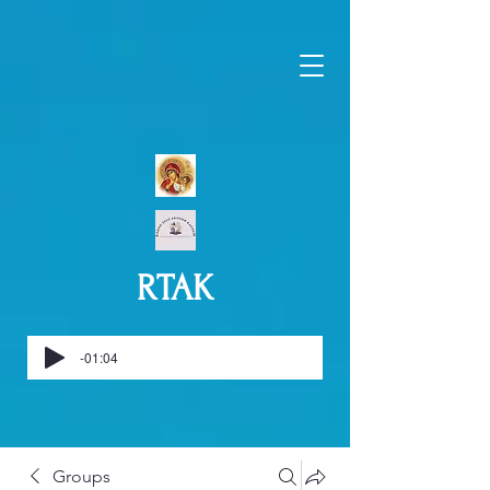
RTAK
-01:04
Groups