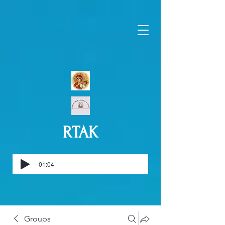
RTAK
-01:04
Groups