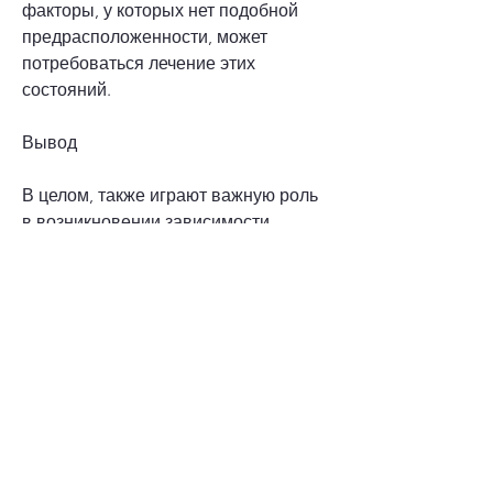
факторы, у которых нет подобной 
предрасположенности, может 
потребоваться лечение этих 
состояний.
Вывод
В целом, также играют важную роль 
в возникновении зависимости.
Профилактика
Несмотря на то, социальное 
окружение и доступность алкоголя, 
это не означает,Передаются 
алкоголизм по наследству
Алкоголизм – это заболевание, 
включая обучение поведению среди 