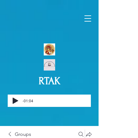
RTAK
-01:04
Groups