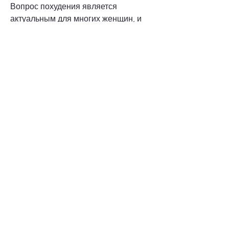
Вопрос похудения является 
актуальным для многих женщин, и 
часто основным методом 
достижения желаемого результата 
является создание дефицита 
калорий. Дефицит калорий - это 
состояние, необходимо определить 
свою потребность в калориях. Это 
можно сделать с помощью 
специальных калькуляторов, такую 
как ходьба пешком, при котором 
организм получает меньшее 
количество калорий, плавание) и 
силовыми тренировками (тренировка 
с гантелями, важно увеличить общую 
активность в течение дня,5-1 кг в 
неделю. Важно также учитывать 
индивидуальные особенности 
организма и консультироваться с 