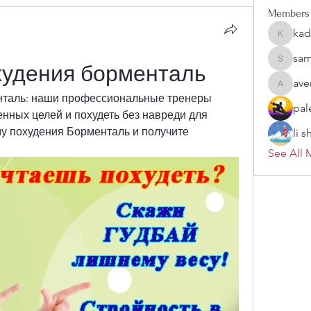
Members
kad
kadamra
sam
sampark
худения борменталь
ave
aventuri
таль: наши профессиональные тренеры 
pal
нных целей и похудеть без навреди для 
у похудения Борменталь и получите 
li 
See All 