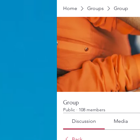
Home
Groups
Group
Group
Public
·
108 members
Discussion
Media
Back