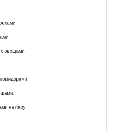
орехами;
ами;
 с овощами.
 помидорами;
ощами;
ами на пару.