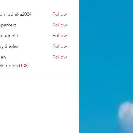
amradhika2024
Follow
dhika2024
parkerz
Follow
erz
nturinele
Follow
nele
ey Shelie
Follow
shen
Follow
Members (108)