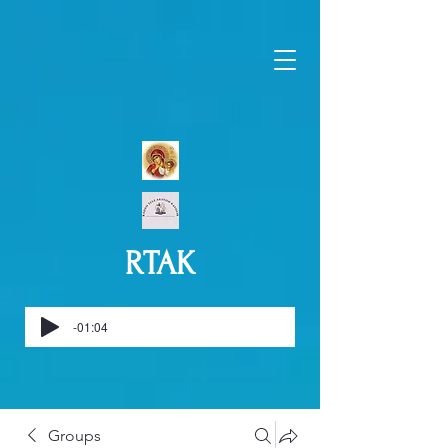
RTAK
-01:04
Groups