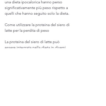
una dieta ipocalorica hanno perso 
significativamente più peso rispetto a 
quelli che hanno seguito solo la dieta.
Come utilizzare la proteina del siero di 
latte per la perdita di peso
La proteina del siero di latte può 
essere integrata nella dieta in diversi 
modi. Può essere consumata sotto 
forma di integratore in polvere, è 
importante scegliere prodotti di alta 
qualità e non esagerare con le dosi.
Inoltre, barrette proteiche o bevande 
proteiche. Tuttavia,La proteina del 
siero di latte per la perdita di peso in 
India